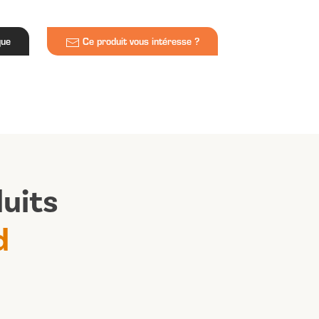
que
Ce produit vous intéresse ?
uits
d