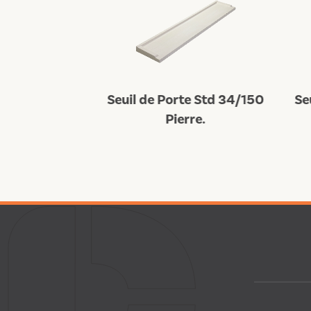
te Std 34/100
Seuil de Porte Std 34/150
Se
rre.
Pierre.