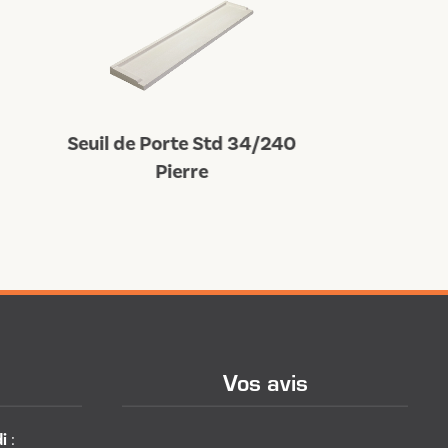
Seuil de Porte Std 34/240
Seuil de Por
Pierre
Pi
Vos avis
i
: