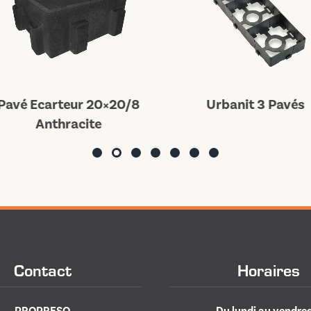
avé Ecarteur 20×20/8
Urbanit 3 Pavés
Anthracite
Contact
Horaires
PROPRESO
Du lundi au vendred