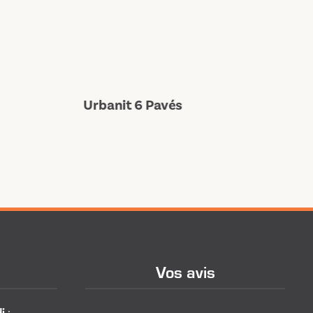
Pavé Ecart
Urbanit 6 Pavés
Bl
Vos avis
i
: