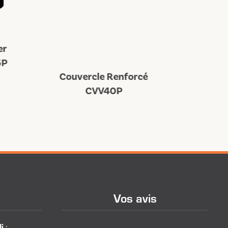
Couvercle Renforcé
Couverc
CVV40P
CV
Vos avis
i
: