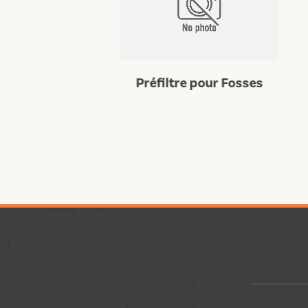
Préfiltre pour Fosses
zolanne 20-
Bo
0 kg