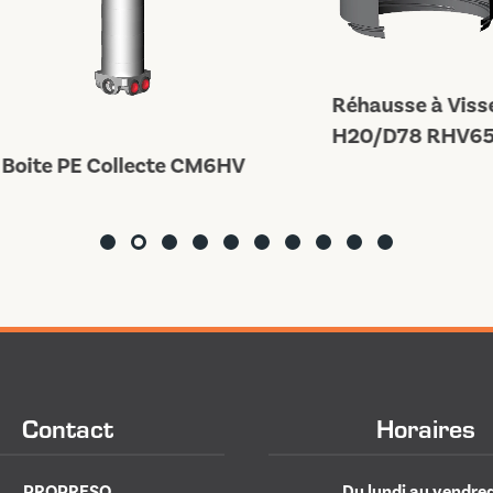
Réhausse à Visser
H20/D78 RHV65P
ite PE Collecte CM6HV
Contact
Horaires
PROPRESO
Du lundi au vendred