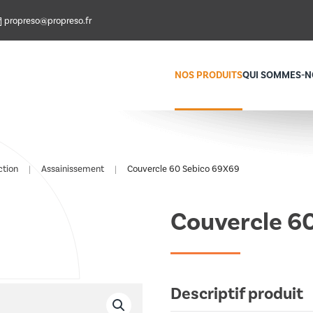
propreso@propreso.fr
NOS PRODUITS
QUI SOMMES-N
ction
Assainissement
Couvercle 60 Sebico 69X69
Couvercle 6
Descriptif produit