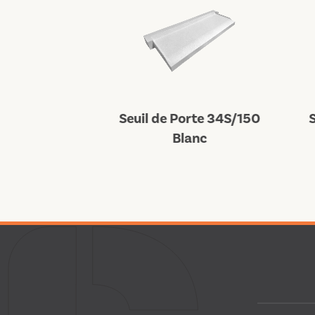
rte 34S/140
Seuil de Porte 34S/150
S
anc
Blanc