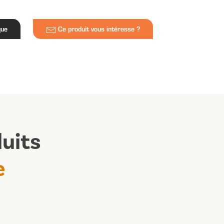
que
Ce produit vous intéresse ?
uits
e