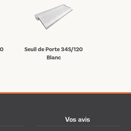
Seuil de P
10
Seuil de Porte 34S/120
Bl
Blanc
Vos avis