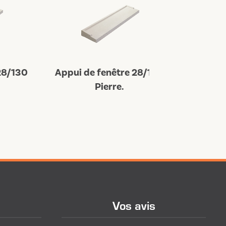
130
Appui de fenêtre 28/150
Appui de fe
Pierre.
Pi
Vos avis