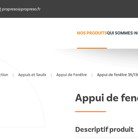
propreso@propreso.fr
NOS PRODUITS
QUI SOMMES-N
ction
Appuis et Seuils
Appui de Fenêtre
Appui de fenêtre 35/13
Appui de fen
Descriptif produit