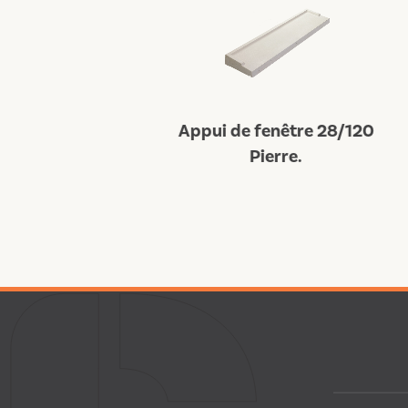
nêtre 28/100
Appui de fenêtre 28/120
Ap
rre.
Pierre.