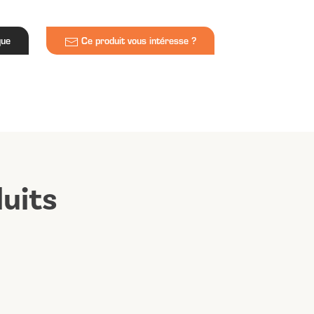
que
Ce produit vous intéresse ?
uits