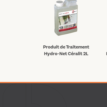
 Traitement
Produit de Traitement
Céralit 5L
Hydro-Net Céralit 2L
H