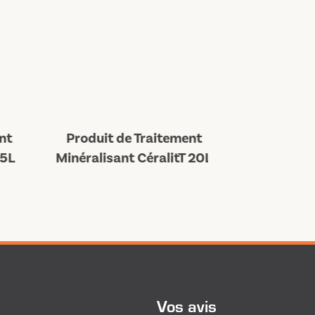
Produit de
t
Produit de Traitement
Minéralisan
5L
Minéralisant CéralitT 20L
Vos avis