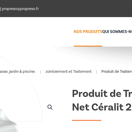
propreso@propreso.fr
NOS PRODUITS
QUI SOMMES-N
se, jardin & piscine.
Jointoiement et Traitement
Produit de Traite
Produit de T
Net Céralit 