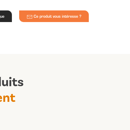
que
Ce produit vous intéresse ?
uits
ent